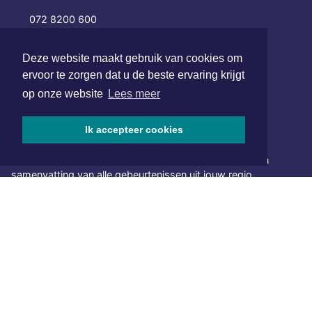
072 8200 600
redactie@xyto.nl
www.xyto.nl
Deze website maakt gebruik van cookies om
ervoor te zorgen dat u de beste ervaring krijgt
SOCIAL MEDIA
op onze website
Lees meer
Ik accepteer cookies
NIEUWSBRIEF AANMELDEN
Schrijf je in voor onze nieuwsbrief en krijg wekelijks een
samenvatting van alle gebeurtenissen uit jouw regio.
Aanmelden
ONLINE DAGBLADEN