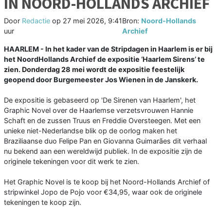
IN NOORD-HOLLANDS ARCHIEF
Door
Redactie
op
27 mei 2026, 9:41
Bron:
Noord-Hollands
uur
Archief
HAARLEM - In het kader van de Stripdagen in Haarlem is er bij
het NoordHollands Archief de expositie ‘Haarlem Sirens’ te
zien. Donderdag 28 mei wordt de expositie feestelijk
geopend door Burgemeester Jos Wienen in de Janskerk.
De expositie is gebaseerd op 'De Sirenen van Haarlem', het
Graphic Novel over de Haarlemse verzetsvrouwen Hannie
Schaft en de zussen Truus en Freddie Oversteegen. Met een
unieke niet-Nederlandse blik op de oorlog maken het
Braziliaanse duo Felipe Pan en Giovanna Guimarães dit verhaal
nu bekend aan een wereldwijd publiek. In de expositie zijn de
originele tekeningen voor dit werk te zien.
Het Graphic Novel is te koop bij het Noord-Hollands Archief of
stripwinkel Jopo de Pojo voor €34,95, waar ook de originele
tekeningen te koop zijn.