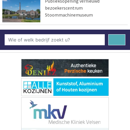
Publieksopening vernieuwd
bezoekerscentrum
Stoommachinemuseum