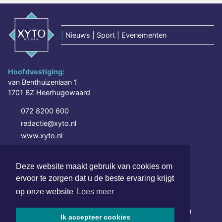
|
Nieuws | Sport | Evenementen
Hoofdvestiging:
van Benthuizenlaan 1
1701 BZ Heerhugowaard
072 8200 600
redactie@xyto.nl
www.xyto.nl
SOCIAL MEDIA
Deze website maakt gebruik van cookies om
ervoor te zorgen dat u de beste ervaring krijgt
op onze website
Lees meer
NIEUWSBRIEF AANMELDEN
Schrijf je in voor onze nieuwsbrief en krijg wekelijks een
Ik accepteer cookies
samenvatting van alle gebeurtenissen uit jouw regio.