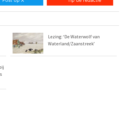
Post op X
Tip de redactie
Lezing: ‘De Waterwolf van
Waterland/Zaanstreek’
ij
s