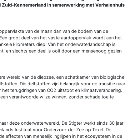
IVN Zuid-Kennemerland in samenwerking met Verhalenhuis
 oppervlakte van de maan dan van de bodem van de
. Een groot deel van het vaste aardoppervlak wordt aan het
enkele kilometers diep. Van het onderwaterlandschap is
ht, en slechts een deel is ooit door een mensenoog gezien
dere wereld van de diepzee, een schatkamer van biologische
fstoffen. Die delfstoffen zijn belangrijk voor de transitie naar
het terugdringen van CO2 uitstoot en klimaatverandering.
p een verantwoorde wijze winnen, zonder schade toe te
 naar deze onderwaterwereld. De Stigter werkt sinds 30 jaar
erlands Instituut voor Onderzoek der Zee op Texel. De
de effecten van menselijk ingrijpen in het ecosysteem in de