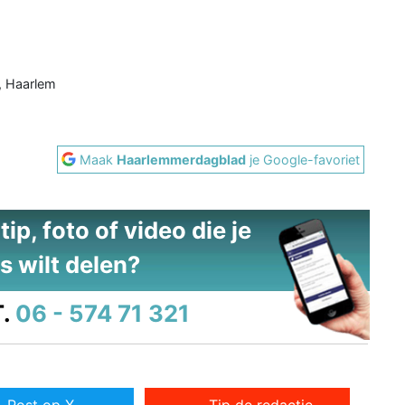
, Haarlem
m
Maak
Haarlemmerdagblad
je Google-favoriet
ip, foto of video die je
s wilt delen?
.
06 - 574 71 321