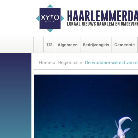
HAARLEMMERDA
lokaal nieuws haarlem en omgevin
112
Algemeen
Bedrijvengids
Gemeente
Home
Regionaal
De wondere wereld van d