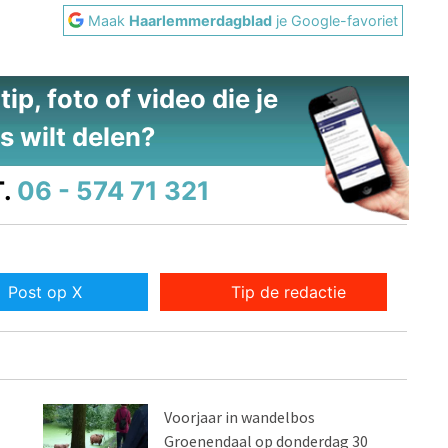
Maak
Haarlemmerdagblad
je Google-favoriet
ip, foto of video die je
s wilt delen?
.
06 - 574 71 321
Post op X
Tip de redactie
Voorjaar in wandelbos
Groenendaal op donderdag 30