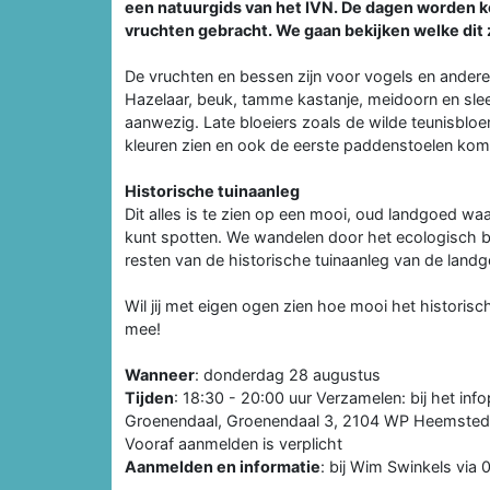
een natuurgids van het IVN. De dagen worden k
vruchten gebracht. We gaan bekijken welke dit z
De vruchten en bessen zijn voor vogels en ander
Hazelaar, beuk, tamme kastanje, meidoorn en sle
aanwezig. Late bloeiers zoals de wilde teunisbloe
kleuren zien en ook de eerste paddenstoelen kom
Historische tuinaanleg
Dit alles is te zien op een mooi, oud landgoed wa
kunt spotten. We wandelen door het ecologisch b
resten van de historische tuinaanleg van de lan
Wil jij met eigen ogen zien hoe mooi het histor
mee!
Wanneer
: donderdag 28 augustus
Tijden
: 18:30 - 20:00 uur Verzamelen: bij het inf
Groenendaal, Groenendaal 3, 2104 WP Heemste
Vooraf aanmelden is verplicht
Aanmelden en informatie
: bij Wim Swinkels v