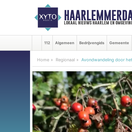
HAARLEMMERDA
lokaal nieuws haarlem en omgevin
112
Algemeen
Bedrijvengids
Gemeente
Home
Regionaal
Avondwandeling door he