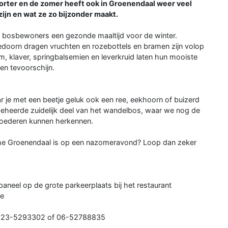
orter en de zomer heeft ook in Groenendaal weer veel
ijn en wat ze zo bijzonder maakt.
e bosbewoners een gezonde maaltijd voor de winter.
edoorn dragen vruchten en rozebottels en bramen zijn volop
m, klaver, springbalsemien en leverkruid laten hun mooiste
en tevoorschijn.
ar je met een beetje geluk ook een ree, eekhoorn of buizerd
eheerde zuidelijk deel van het wandelbos, waar we nog de
dgoederen kunnen herkennen.
ische Groenendaal is op een nazomeravond? Loop dan zeker
opaneel op de grote parkeerplaats bij het restaurant
de
ia 023-5293302 of 06-52788835