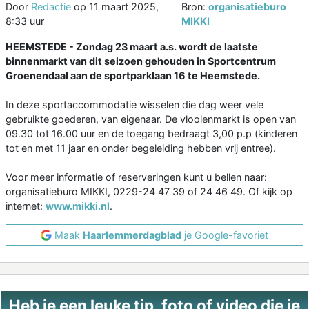
Door
Redactie
op
11 maart 2025,
Bron:
organisatieburo
8:33 uur
MIKKI
HEEMSTEDE - Zondag 23 maart a.s. wordt de laatste
binnenmarkt van dit seizoen gehouden in Sportcentrum
Groenendaal aan de sportparklaan 16 te Heemstede.
In deze sportaccommodatie wisselen die dag weer vele
gebruikte goederen, van eigenaar. De vlooienmarkt is open van
09.30 tot 16.00 uur en de toegang bedraagt 3,00 p.p (kinderen
tot en met 11 jaar en onder begeleiding hebben vrij entree).
Voor meer informatie of reserveringen kunt u bellen naar:
organisatieburo MIKKI, 0229-24 47 39 of 24 46 49. Of kijk op
internet:
www.mikki.nl
.
Maak
Haarlemmerdagblad
je Google-favoriet
Heb je een leuke tip, foto of video die je