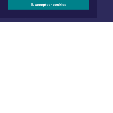
NIEUWSBRIEF AANMELDEN
Ik accepteer cookies
Schrijf je in voor onze nieuwsbrief en krijg wekelijks een
samenvatting van alle gebeurtenissen uit jouw regio.
Aanmelden
ONLINE DAGBLADEN
Overige dagbladen in de regio