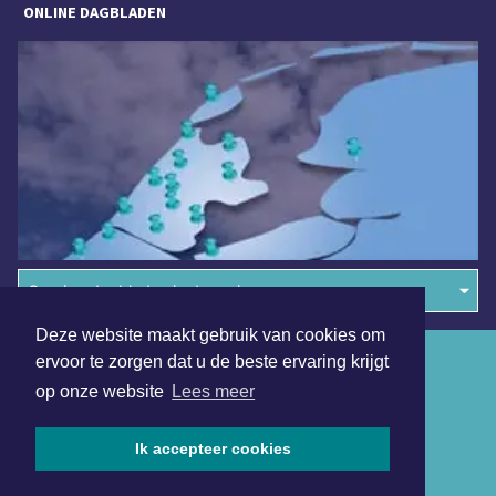
ONLINE DAGBLADEN
Overige dagbladen in de regio
Deze website maakt gebruik van cookies om
Algemene voorwaarden
ervoor te zorgen dat u de beste ervaring krijgt
op onze website
Lees meer
Disclaimer
Privacy Statement
Ik accepteer cookies
Copyright (c) 2026 | Haarlemmerdagblad.nl - Alle rechten