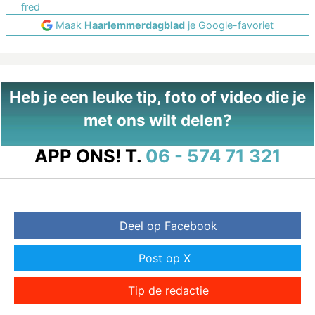
fred
Maak
Haarlemmerdagblad
je Google-favoriet
Heb je een leuke tip, foto of video die je
met ons wilt delen?
APP ONS!
T.
06 - 574 71 321
Deel op Facebook
Post op X
Tip de redactie