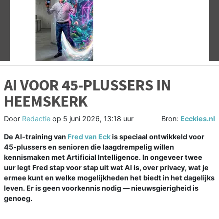
Vorige
V
AI VOOR 45-PLUSSERS IN
HEEMSKERK
Door
Redactie
op
5 juni 2026, 13:18 uur
Bron:
Ecckies.nl
De AI‑training van
Fred van Eck
is speciaal ontwikkeld voor
45‑plussers en senioren die laagdrempelig willen
kennismaken met Artificial Intelligence. In ongeveer twee
uur legt Fred stap voor stap uit wat AI is, over privacy, wat je
ermee kunt en welke mogelijkheden het biedt in het dagelijks
leven. Er is geen voorkennis nodig — nieuwsgierigheid is
genoeg.