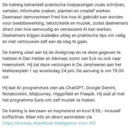
De training behandelt praktische toepassingen zoals schrijven,
vertalen, informatie zoeken, plannen en creatief werken.
Daarnaast demonstreert Fred live hoe AI gebruikt kan worden
voor beeldbewerking, tekstcreatie en muziek, zodat deelnemers
direct zien hoe eenvoudig en verrassend AI kan werken.
Deelnemers krijgen duidelijke uitleg en praktische tips om veilig
en met vertrouwen zelf aan de slag te gaan.
De training slaat aan bij de doelgroep en na deze gegeven te
hebben in Den Helder en Alkmaar, komt van Eck nu ook naar
Heemskerk. Hij zal deze verzorgen in De Jansheeren aan het
Maltezerplein 1 op woensdag 24 juni. De aanvang is om 19.00
uur.
Hij laat AI-programma’s zien als ChatGPT, Google Gemini,
Notebooklm, Midjourney, Higgsfield en Freepik. Hij sluit af met
het programma Suno om zelf muziek te maken.
De training is leerzaam en inspirerend en kost €39,- inclusief
koffie/thee. Meer info en direct aanmelden via
https://eckkies.nl/artificial-intelligence-voor-45/