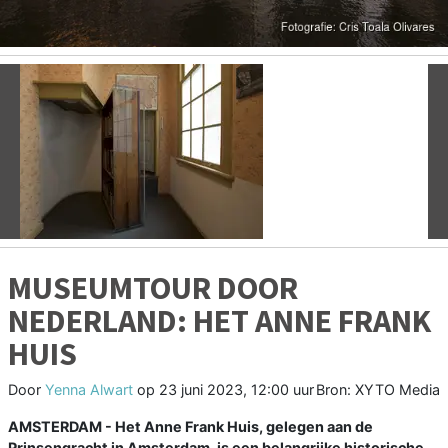
Vorige
V
MUSEUMTOUR DOOR
NEDERLAND: HET ANNE FRANK
HUIS
Door
Yenna Alwart
op
23 juni 2023, 12:00 uur
Bron: XYTO Media
AMSTERDAM - Het Anne Frank Huis, gelegen aan de
Prinsengracht in Amsterdam, is een belangrijke historische