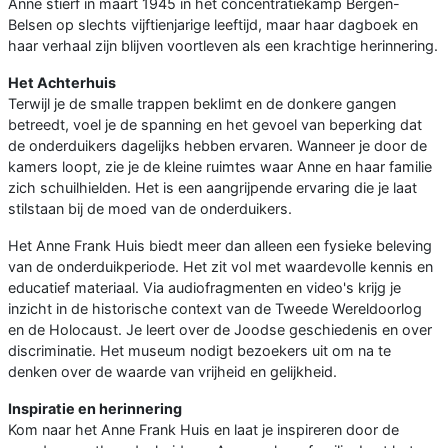
Anne stierf in maart 1945 in het concentratiekamp Bergen-
Belsen op slechts vijftienjarige leeftijd, maar haar dagboek en
haar verhaal zijn blijven voortleven als een krachtige herinnering.
Het Achterhuis
Terwijl je de smalle trappen beklimt en de donkere gangen
betreedt, voel je de spanning en het gevoel van beperking dat
de onderduikers dagelijks hebben ervaren. Wanneer je door de
kamers loopt, zie je de kleine ruimtes waar Anne en haar familie
zich schuilhielden. Het is een aangrijpende ervaring die je laat
stilstaan bij de moed van de onderduikers.
Het Anne Frank Huis biedt meer dan alleen een fysieke beleving
van de onderduikperiode. Het zit vol met waardevolle kennis en
educatief materiaal. Via audiofragmenten en video's krijg je
inzicht in de historische context van de Tweede Wereldoorlog
en de Holocaust. Je leert over de Joodse geschiedenis en over
discriminatie. Het museum nodigt bezoekers uit om na te
denken over de waarde van vrijheid en gelijkheid.
Inspiratie en herinnering
Kom naar het Anne Frank Huis en laat je inspireren door de