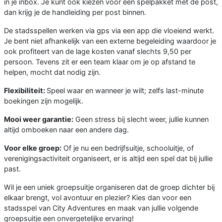
in je inbox. Je kunt ook kiezen voor een spelpakket met de post,
dan krijg je de handleiding per post binnen.
De stadsspellen werken via gps via een app die vloeiend werkt.
Je bent niet afhankelijk van een externe begeleiding waardoor je
ook profiteert van de lage kosten vanaf slechts 9,50 per
persoon. Tevens zit er een team klaar om je op afstand te
helpen, mocht dat nodig zijn.
Flexibiliteit:
Speel waar en wanneer je wilt; zelfs last-minute
boekingen zijn mogelijk.
Mooi weer garantie:
Geen stress bij slecht weer, jullie kunnen
altijd omboeken naar een andere dag.
Voor elke groep:
Of je nu een bedrijfsuitje, schooluitje, of
verenigingsactiviteit organiseert, er is altijd een spel dat bij jullie
past.
Wil je een uniek groepsuitje organiseren dat de groep dichter bij
elkaar brengt, vol avontuur en plezier? Kies dan voor een
stadsspel van City Adventures en maak van jullie volgende
groepsuitje een onvergetelijke ervaring!