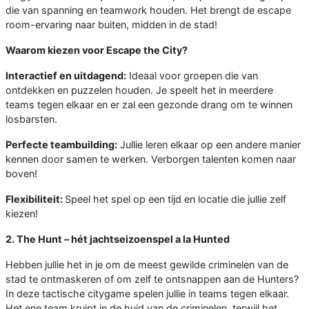
die van spanning en teamwork houden. Het brengt de escape
room-ervaring naar buiten, midden in de stad!
Waarom kiezen voor Escape the City?
Interactief en uitdagend:
Ideaal voor groepen die van
ontdekken en puzzelen houden. Je speelt het in meerdere
teams tegen elkaar en er zal een gezonde drang om te winnen
losbarsten.
Perfecte teambuilding:
Jullie leren elkaar op een andere manier
kennen door samen te werken. Verborgen talenten komen naar
boven!
Flexibiliteit:
Speel het spel op een tijd en locatie die jullie zelf
kiezen!
2. The Hunt – hét jachtseizoenspel a la Hunted
Hebben jullie het in je om de meest gewilde criminelen van de
stad te ontmaskeren of om zelf te ontsnappen aan de Hunters?
In deze tactische citygame spelen jullie in teams tegen elkaar.
Het ene team kruipt in de huid van de criminelen, terwijl het