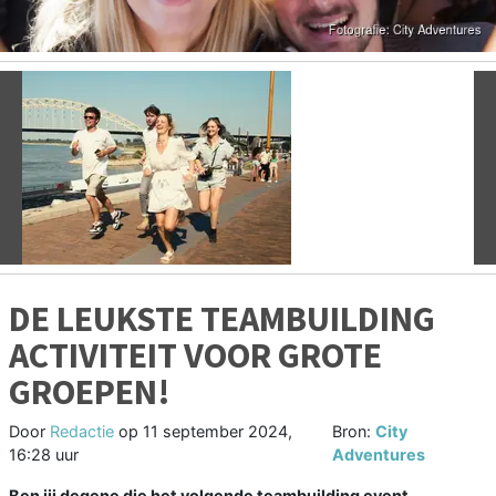
Vorige
V
DE LEUKSTE TEAMBUILDING
ACTIVITEIT VOOR GROTE
GROEPEN!
Door
Redactie
op
11 september 2024,
Bron:
City
16:28 uur
Adventures
Ben jij degene die het volgende teambuilding event,