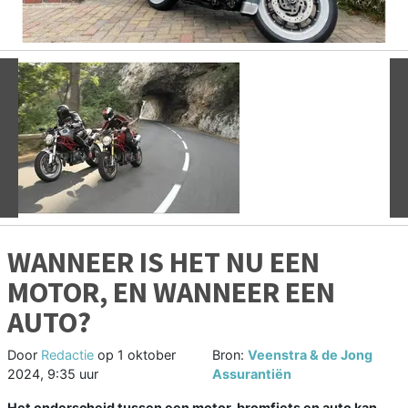
Vorige
V
WANNEER IS HET NU EEN
MOTOR, EN WANNEER EEN
AUTO?
Door
Redactie
op
1 oktober
Bron:
Veenstra & de Jong
2024, 9:35 uur
Assurantiën
Het onderscheid tussen een motor, bromfiets en auto kan