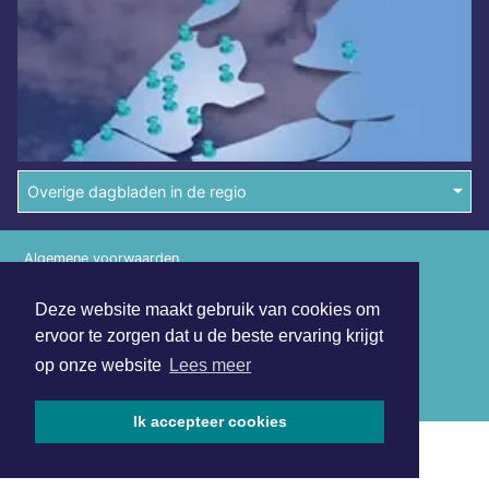
Overige dagbladen in de regio
Algemene voorwaarden
Disclaimer
Deze website maakt gebruik van cookies om
Privacy Statement
ervoor te zorgen dat u de beste ervaring krijgt
op onze website
Lees meer
Copyright (c) 2026 | Haarlemmerdagblad.nl - Alle rechten
voorbehouden
Ik accepteer cookies