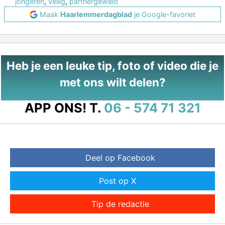
jongeren
,
veilig
,
partnergeweld
Maak
Haarlemmerdagblad
je Google-favoriet
Heb je een leuke tip, foto of video die je
met ons wilt delen?
APP ONS!
T.
06 - 574 71 321
Deel op Facebook
Post op X
Tip de redactie