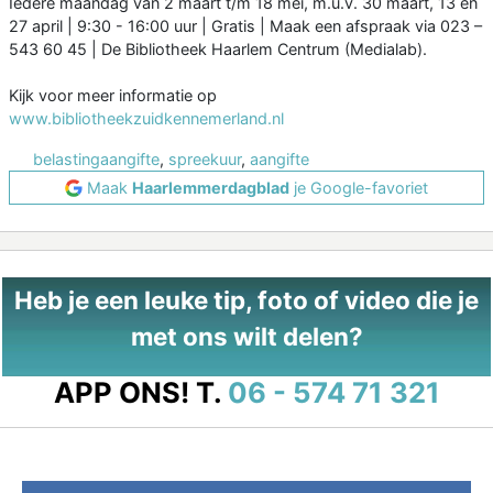
Iedere maandag van 2 maart t/m 18 mei, m.u.v. 30 maart, 13 en
27 april | 9:30 - 16:00 uur | Gratis | Maak een afspraak via 023 –
543 60 45 | De Bibliotheek Haarlem Centrum (Medialab).
Kijk voor meer informatie op
www.bibliotheekzuidkennemerland.nl
belastingaangifte
,
spreekuur
,
aangifte
Maak
Haarlemmerdagblad
je Google-favoriet
Heb je een leuke tip, foto of video die je
met ons wilt delen?
APP ONS!
T.
06 - 574 71 321