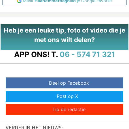
Maak
Haarlemmerdagblad
je Google-favoriet
Heb je een leuke tip, foto of video die je
met ons wilt delen?
APP ONS!
T.
06 - 574 71 321
Deel op Facebook
Post op X
Tip de redactie
VERDER IN HET NIEUWS: