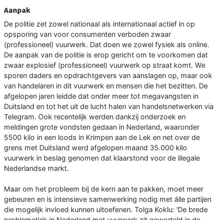
Aanpak
De politie zet zowel nationaal als internationaal actief in op
opsporing van voor consumenten verboden zwaar
(professioneel) vuurwerk. Dat doen we zowel fysiek als online.
De aanpak van de politie is erop gericht om te voorkomen dat
zwaar explosief (professioneel) vuurwerk op straat komt. We
sporen daders en opdrachtgevers van aanslagen op, maar ook
van handelaren in dit vuurwerk en mensen die het bezitten. De
afgelopen jaren leidde dat onder meer tot megavangsten in
Duitsland en tot het uit de lucht halen van handelsnetwerken via
Telegram. Ook recentelijk werden dankzij onderzoek en
meldingen grote vondsten gedaan in Nederland, waaronder
5500 kilo in een loods in Krimpen aan de Lek en net over de
grens met Duitsland werd afgelopen maand 35.000 kilo
vuurwerk in beslag genomen dat klaarstond voor de illegale
Nederlandse markt.
Maar om het probleem bij de kern aan te pakken, moet meer
gebeuren en is intensieve samenwerking nodig met álle partijen
die mogelijk invloed kunnen uitoefenen. Tolga Koklu: 'De brede
problematiek in Nederland met vuurwerk zit geworteld in de