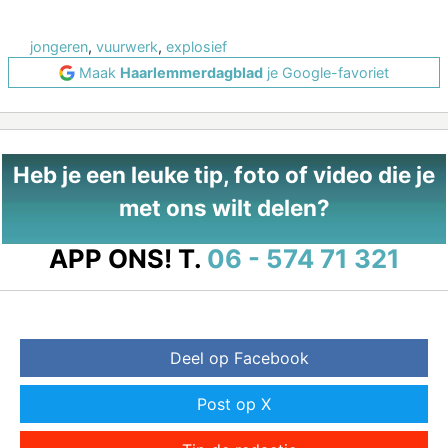
jongeren
,
vuurwerk
,
explosief
Maak
Haarlemmerdagblad
je Google-favoriet
Heb je een leuke tip, foto of video die je
met ons wilt delen?
APP ONS!
T.
06 - 574 71 321
Deel op Facebook
Post op X