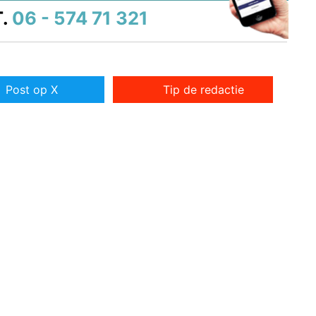
.
06 - 574 71 321
Post op X
Tip de redactie