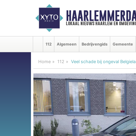
HAARLEMMERDA
lokaal nieuws haarlem en omgevin
112
Algemeen
Bedrijvengids
Gemeente
Home
112
Veel schade bij ongeval Belgiel