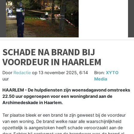
Vorige
V
SCHADE NA BRAND BIJ
VOORDEUR IN HAARLEM
Door
Redactie
op
13 november 2025, 6:14
Bron:
XYTO
uur
Media
HAARLEM - De hulpdiensten zijn woensdagavond omstreeks
22.50 uur opgeroepen voor een woningbrand aan de
Archimedeskade in Haarlem.
Ter plaatse bleek er een brand te zijn geweest bij de voordeur
van een woning. De brand welke naar alle waarschijnlijkheid
opzettelijk is aangestoken heeft schade veroorzaakt aan de
deur. Echter bij aankomst van de brandweer was de brand al