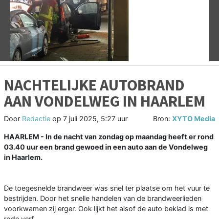
Vorige
V
NACHTELIJKE AUTOBRAND
AAN VONDELWEG IN HAARLEM
Door
Redactie
op
7 juli 2025, 5:27 uur
Bron:
XYTO Media
HAARLEM - In de nacht van zondag op maandag heeft er rond
03.40 uur een brand gewoed in een auto aan de Vondelweg
in Haarlem.
De toegesnelde brandweer was snel ter plaatse om het vuur te
bestrijden. Door het snelle handelen van de brandweerlieden
voorkwamen zij erger. Ook lijkt het alsof de auto beklad is met
rode verf.