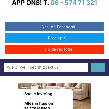
APP ONS!
T.
06 - 574 71 321
Deel op Facebook
Post op X
Tip de redactie