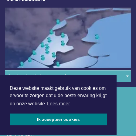
Overige dagbladen in de regio
Deze website maakt gebruik van cookies om
Algemene voorwaarden
ervoor te zorgen dat u de beste ervaring krijgt
op onze website
Lees meer
Disclaimer
Privacy Statement
Ik accepteer cookies
Copyright (c) 2026 | Haarlemmerdagblad.nl - Alle rechten
voorbehouden