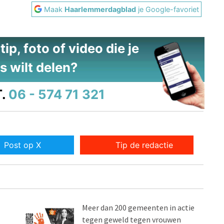
Maak
Haarlemmerdagblad
je Google-favoriet
ip, foto of video die je
s wilt delen?
.
06 - 574 71 321
Post op X
Tip de redactie
Meer dan 200 gemeenten in actie
tegen geweld tegen vrouwen