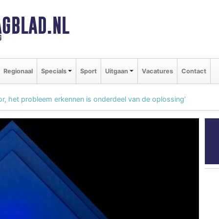
GBLAD.NL
g
Regionaal
Specials
Sport
Uitgaan
Vacatures
Contact
r, het probleem erkennen is onderdeel van de oplossing’