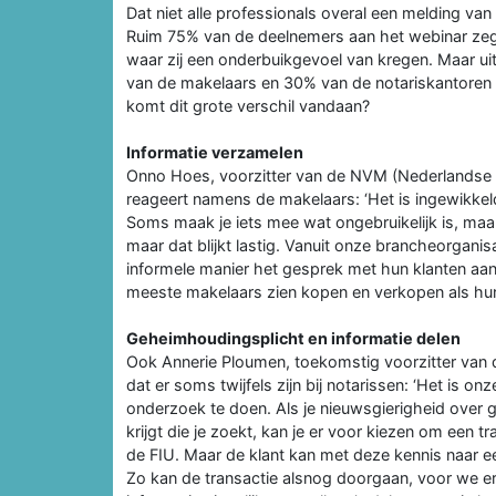
Dat niet alle professionals overal een melding van
Ruim 75% van de deelnemers aan het webinar zeg
waar zij een onderbuikgevoel van kregen. Maar uit
van de makelaars en 30% van de notariskantoren 
komt dit grote verschil vandaan?
Informatie verzamelen
Onno Hoes, voorzitter van de NVM (Nederlandse 
reageert namens de makelaars: ‘Het is ingewikke
Soms maak je iets mee wat ongebruikelijk is, maar 
maar dat blijkt lastig. Vanuit onze brancheorgani
informele manier het gesprek met hun klanten aa
meeste makelaars zien kopen en verkopen als hun
Geheimhoudingsplicht en informatie delen
Ook Annerie Ploumen, toekomstig voorzitter van d
dat er soms twijfels zijn bij notarissen: ‘Het is o
onderzoek te doen. Als je nieuwsgierigheid over
krijgt die je zoekt, kan je er voor kiezen om een t
de FIU. Maar de klant kan met deze kennis naar 
Zo kan de transactie alsnog doorgaan, voor we er