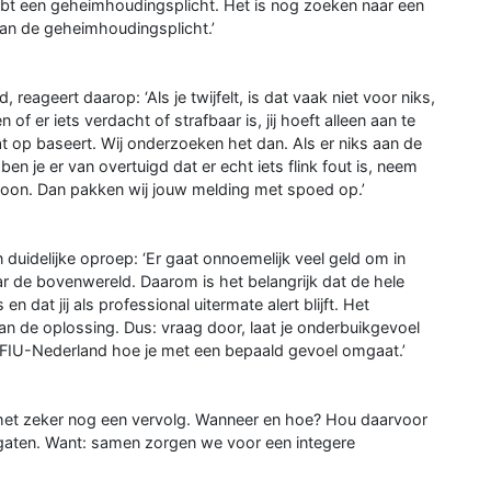
 hebt een geheimhoudingsplicht. Het is nog zoeken naar een
van de geheimhoudingsplicht.’
eageert daarop: ‘Als je twijfelt, is dat vaak niet voor niks,
 of er iets verdacht of strafbaar is, jij hoeft alleen aan te
dat op baseert. Wij onderzoeken het dan. Als er niks aan de
ben je er van overtuigd dat er echt iets flink fout is, neem
efoon. Dan pakken wij jouw melding met spoed op.’
duidelijke oproep: ‘Er gaat onnoemelijk veel geld om in
r de bovenwereld. Daarom is het belangrijk dat de hele
dat jij als professional uitermate alert blijft. Het
n de oplossing. Dus: vraag door, laat je onderbuikgevoel
 FIU-Nederland hoe je met een bepaald gevoel omgaat.’
gt het zeker nog een vervolg. Wanneer en hoe? Hou daarvoor
gaten. Want: samen zorgen we voor een integere