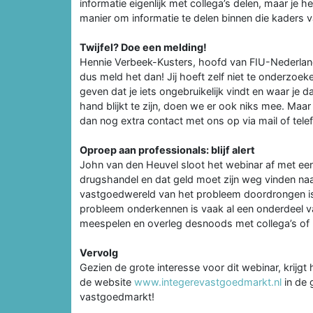
informatie eigenlijk met collega’s delen, maar je
manier om informatie te delen binnen die kaders 
Twijfel? Doe een melding!
Hennie Verbeek-Kusters, hoofd van FIU-Nederland, r
dus meld het dan! Jij hoeft zelf niet te onderzoeken
geven dat je iets ongebruikelijk vindt en waar je 
hand blijkt te zijn, doen we er ook niks mee. Maar 
dan nog extra contact met ons op via mail of tel
Oproep aan professionals: blijf alert
John van den Heuvel sloot het webinar af met een 
drugshandel en dat geld moet zijn weg vinden naa
vastgoedwereld van het probleem doordrongen is en 
probleem onderkennen is vaak al een onderdeel va
meespelen en overleg desnoods met collega’s of
Vervolg
Gezien de grote interesse voor dit webinar, krij
de website
www.integerevastgoedmarkt.nl
in de 
vastgoedmarkt!