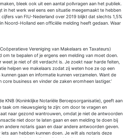
 maken, bleek ook uit een aantal pollvragen aan het publiek.
t in het werk wel eens een situatie meegemaakt te hebben
 cijfers van FIU-Nederland over 2019 blijkt dat slechts 1,5%
in Noord-Holland een officiële melding heeft gedaan. Waar
Coöperatieve Vereniging van Makelaars en Taxateurs)
ld om te bepalen of je ergens een melding van moet doen.
weet je niet of dit verdacht is. Je zoekt naar harde feiten,
satie helpen we makelaars zodat zij weten hoe ze op een
n kunnen gaan en informatie kunnen verzamelen. Want de
 core business en vinder de zaken eromheen lastiger.’
e KNB (Koninklijke Notariële Beroepsorganisatie), geeft aan
nze taak om nieuwsgierig te zijn: om door te vragen en
 gaat naar gezond wantrouwen, omdat je niet de antwoorden
ransactie niet door te laten gaan en een melding te doen bij
een andere notaris gaan en daar andere antwoorden geven.
 iets aan hebben kunnen doen. Je wilt als notaris deze