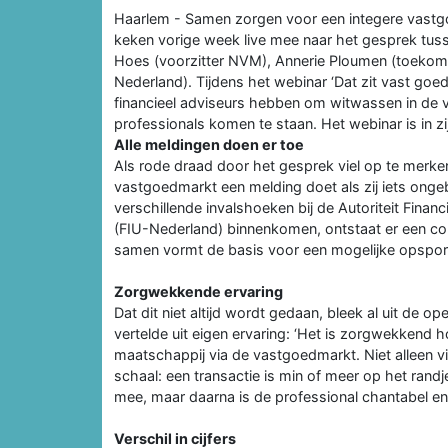
Haarlem - Samen zorgen voor een integere vastg
keken vorige week live mee naar het gesprek tu
Hoes (voorzitter NVM), Annerie Ploumen (toekoms
Nederland). Tijdens het webinar ‘Dat zit vast goed
financieel adviseurs hebben om witwassen in de 
professionals komen te staan. Het webinar is in z
Alle meldingen doen er toe
Als rode draad door het gesprek viel op te merken 
vastgoedmarkt een melding doet als zij iets ongeb
verschillende invalshoeken bij de Autoriteit Financ
(FIU-Nederland) binnenkomen, ontstaat er een com
samen vormt de basis voor een mogelijke opsporin
Zorgwekkende ervaring
Dat dit niet altijd wordt gedaan, bleek al uit de
vertelde uit eigen ervaring: ‘Het is zorgwekkend h
maatschappij via de vastgoedmarkt. Niet alleen v
schaal: een transactie is min of meer op het randje
mee, maar daarna is de professional chantabel en 
Verschil in cijfers