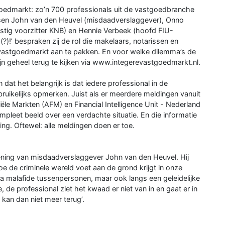
oedmarkt: zo’n 700 professionals uit de vastgoedbranche
ssen John van den Heuvel (misdaadverslaggever), Onno
tig voorzitter KNB) en Hennie Verbeek (hoofd FIU-
(?)!’ bespraken zij de rol die makelaars, notarissen en
vastgoedmarkt aan te pakken. En voor welke dilemma’s de
ijn geheel terug te kijken via www.integerevastgoedmarkt.nl.
dat het belangrijk is dat iedere professional in de
ruikelijks opmerken. Juist als er meerdere meldingen vanuit
iële Markten (AFM) en Financial Intelligence Unit - Nederland
pleet beeld over een verdachte situatie. En die informatie
g. Oftewel: alle meldingen doen er toe.
 opening van misdaadverslaggever John van den Heuvel. Hij
oe de criminele wereld voet aan de grond krijgt in onze
ia malafide tussenpersonen, maar ook langs een geleidelijke
, de professional ziet het kwaad er niet van in en gaat er in
kan dan niet meer terug’.