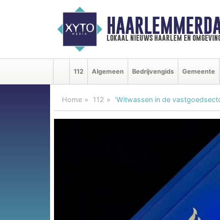
HAARLEMMERDA
lokaal nieuws haarlem en omgevin
112
Algemeen
Bedrijvengids
Gemeente
Home
112
‘Witwassen in de vastgoedsecto