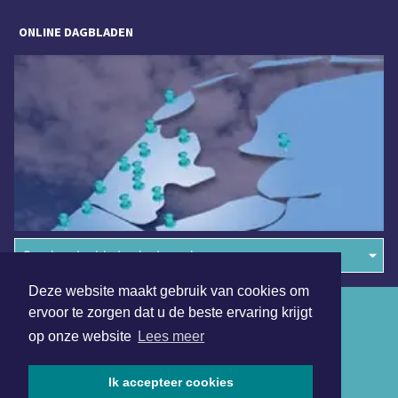
ONLINE DAGBLADEN
Overige dagbladen in de regio
Deze website maakt gebruik van cookies om
Algemene voorwaarden
ervoor te zorgen dat u de beste ervaring krijgt
op onze website
Lees meer
Disclaimer
Privacy Statement
Ik accepteer cookies