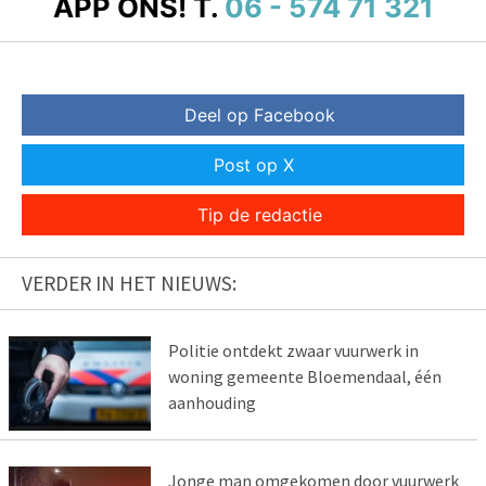
APP ONS!
T.
06 - 574 71 321
Deel op Facebook
Post op X
Tip de redactie
VERDER IN HET NIEUWS:
Politie ontdekt zwaar vuurwerk in
woning gemeente Bloemendaal, één
aanhouding
Jonge man omgekomen door vuurwerk