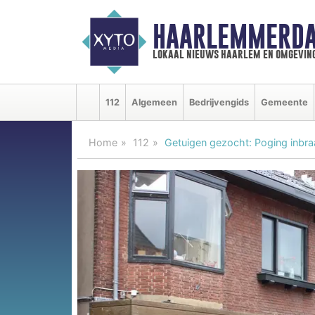
HAARLEMMERDA
lokaal nieuws haarlem en omgevin
112
Algemeen
Bedrijvengids
Gemeente
Home
112
Getuigen gezocht: Poging inbra