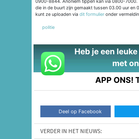
0900-8844. Anoniem tippen kan via 0800-7000. D
die in de buurt zijn gemaakt tussen 03.00 uur en
kunt ze uploaden via
dit formulier
onder vermeldi
politie
Heb je een leuke t
met on
APP ONS!
T
Deel op Facebook
VERDER IN HET NIEUWS: