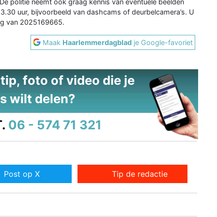
e politie neemt ook graag kennis van eventuele beelden
 03.30 uur, bijvoorbeeld van dashcams of deurbelcamera’s. U
ng van 2025169665.
Maak
Haarlemmerdagblad
je Google-favoriet
ip, foto of video die je
s wilt delen?
.
06 - 574 71 321
Post op X
Tip de redactie