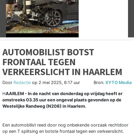
Vorige
V
AUTOMOBILIST BOTST
FRONTAAL TEGEN
VERKEERSLICHT IN HAARLEM
Door
Redactie
op
2 mei 2025, 6:17 uur
Bron:
XYTO Media
H
AARLEM - In de nacht van donderdag op vrijdag heeft er
omstreeks 03.35 uur een ongeval plaats gevonden op de
Westelijke Randweg (N208) in Haarlem.
Een automobilist reed door nog onbekende oorzaak rechtdoor
op een T splitsing en botste frontaal tegen een verkeerslicht.