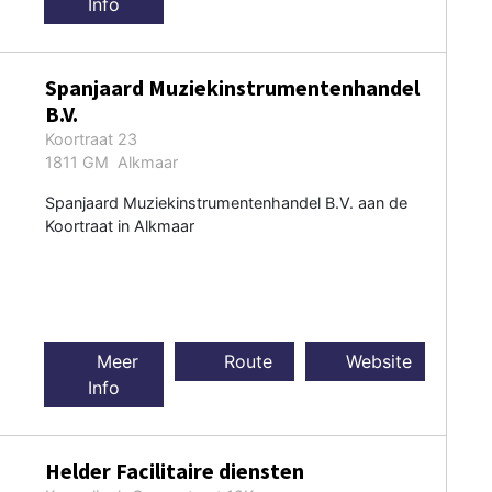
Info
Spanjaard Muziekinstrumentenhandel
B.V.
Koortraat 23
1811 GM Alkmaar
Spanjaard Muziekinstrumentenhandel B.V. aan de
Koortraat in Alkmaar
Meer
Route
Website
Info
Helder Facilitaire diensten