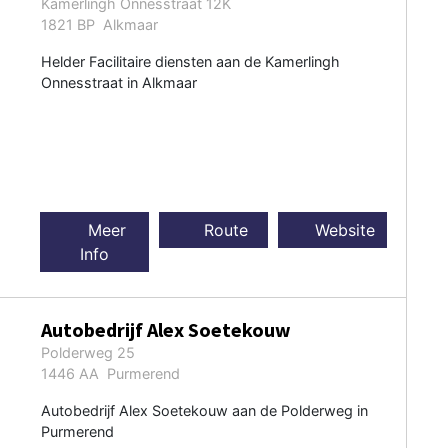
Kamerlingh Onnesstraat 12K
1821 BP Alkmaar
Helder Facilitaire diensten aan de Kamerlingh
Onnesstraat in Alkmaar
Meer
Route
Website
Info
Autobedrijf Alex Soetekouw
Polderweg 25
1446 AA Purmerend
Autobedrijf Alex Soetekouw aan de Polderweg in
Purmerend