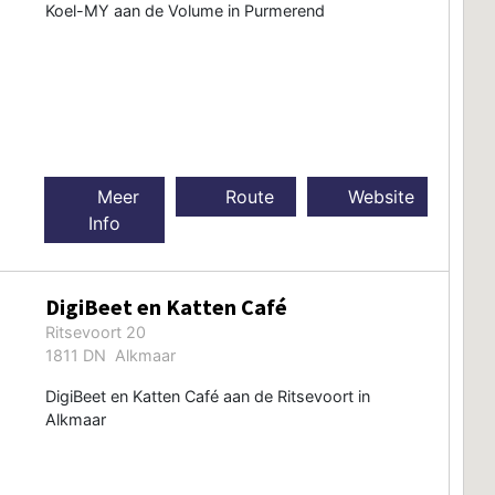
Koel-MY aan de Volume in Purmerend
Meer
Route
Website
Info
DigiBeet en Katten Café
Ritsevoort 20
1811 DN Alkmaar
DigiBeet en Katten Café aan de Ritsevoort in
Alkmaar