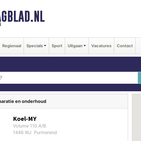
GBLAD.NL
g
Regionaal
Specials
Sport
Uitgaan
Vacatures
Contact
paratie en onderhoud
Koel-MY
Volume 110 A/B
1446 WJ Purmerend