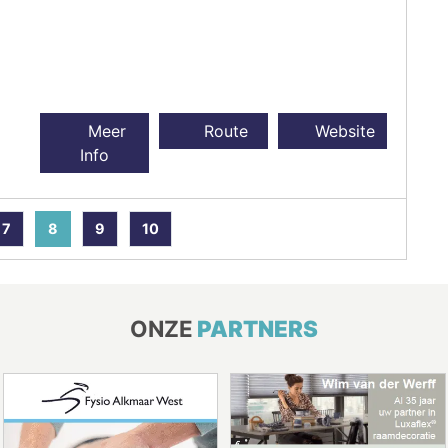
Meer
Route
Website
Info
7
8
9
10
ONZE
PARTNERS